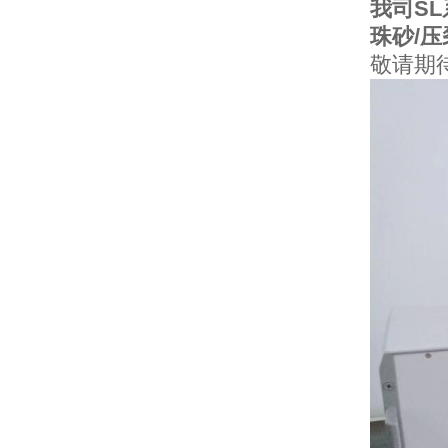
我司S
珠砂/
敬请期