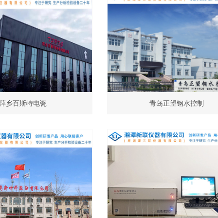
萍乡百斯特电瓷
青岛正望钢水控制