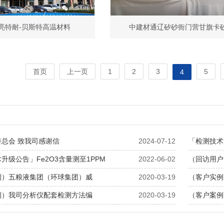
亮特耐-贝斯特高温材料
中建材通辽矽砂衙门营甘旗卡
首页
上一页
1
2
3
5
4
总会 致我司感谢信
2024-07-12
「检测技术
升级公告」Fe2O3含量测至1PPM
2022-06-02
（回访用户
例）五粮液集团（环球集团）威
2020-03-19
（客户实例
例）我司分析仪配套检测方法编
2020-03-19
（客户案例